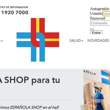
S
SALUD
NOVEDADES
 SHOP para tu
rimos
ESPAÑOLA SHOP
en el
hall