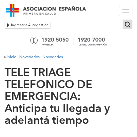
Togg
navi
Ingresar a Autogestión
»
Inicio
|
Novedades
|
Novedades
TELE TRIAGE
TELEFONICO DE
EMERGENCIA:
Anticipa tu llegada y
adelantá tiempo