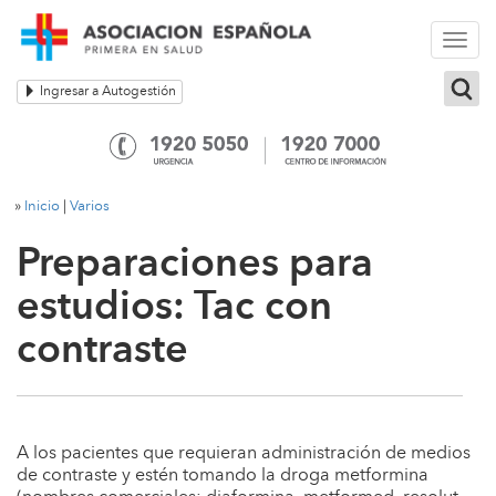
Togg
navi
Ingresar a Autogestión
»
Inicio
|
Varios
Preparaciones para
estudios: Tac con
contraste
A los pacientes que requieran administración de medios
de contraste y estén tomando la droga metformina